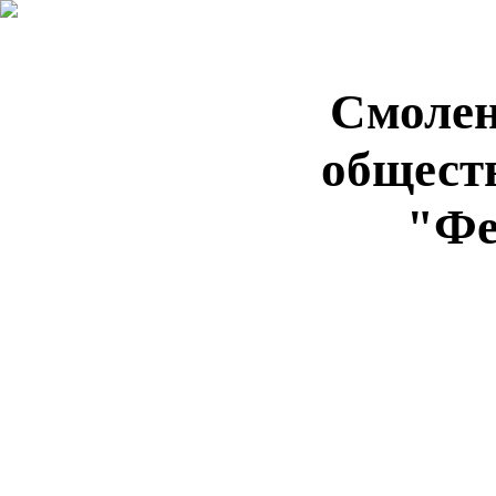
Смолен
общест
"Фе