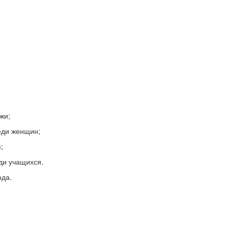
жи;
еди женщин;
;
ди учащихся.
ода.