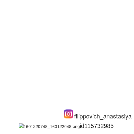
filippovich_anastasiya
id115732985