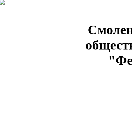
Смолен
общест
"Фе