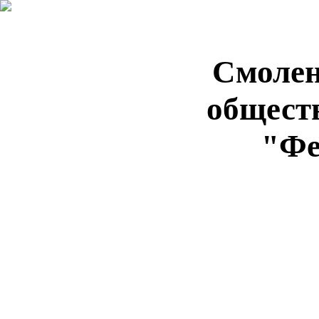
Смолен
общест
"Фе